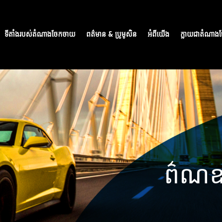
ទីតាំងរបស់តំណាងចែកចាយ
ពត៌មាន & ប្រូមូសិន
អំពីយើង
ក្លាយជាតំណា
ព៌ណឧ