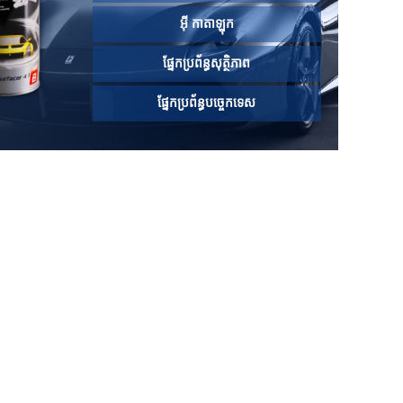
អ៊ី កាតាឡុក
ផ្នែកប្រព័ន្ធសុត្ថិភាព
ផ្នែកប្រព័ន្ធបច្ចេកទេស