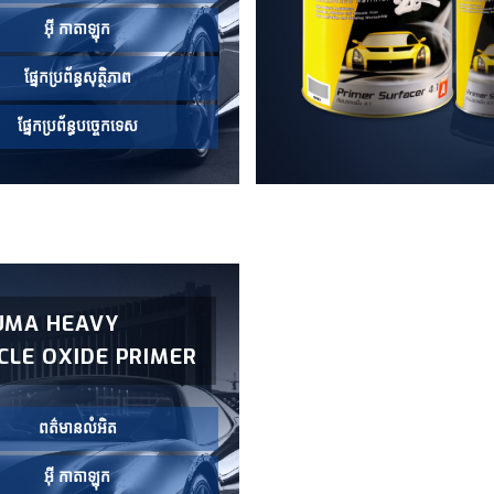
អ៊ី កាតាឡុក
ផ្នែកប្រព័ន្ធសុត្ថិភាព
ផ្នែកប្រព័ន្ធបច្ចេកទេស
UMA HEAVY
CLE OXIDE PRIMER
ពត៌មានលំអិត
អ៊ី កាតាឡុក