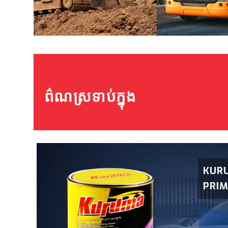
ព៌ណស្រទាប់ក្នុង
KUR
PRIM