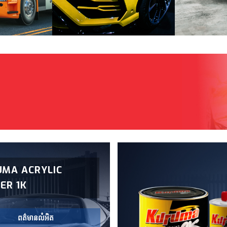
UMA ACRYLIC
ER 1K
ពត៌មានលំអិត