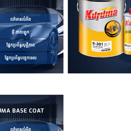
ពត៌មានលំអិត
អ៊ី កាតាឡុក
ផ្នែកប្រព័ន្ធសុត្ថិភាព
ផ្នែកប្រព័ន្ធបច្ចេកទេស
UMA BASE COAT
ពត៌មានលំអិត