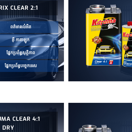
IX CLEAR 2:1
ពត៌មានលំអិត
អ៊ី កាតាឡុក
ផ្នែកប្រព័ន្ធសុត្ថិភាព
ផ្នែកប្រព័ន្ធបច្ចេកទេស
MA CLEAR 4:1
 DRY