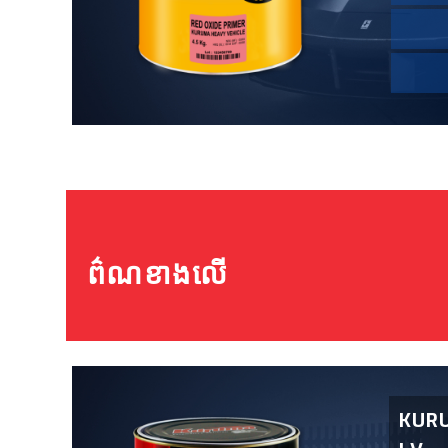
ព៌ណខាងលើ
KURU