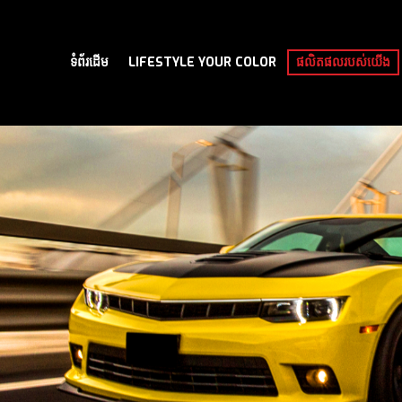
ទំព័រដើម
LIFESTYLE YOUR COLOR
ផលិតផលរបស់យើង