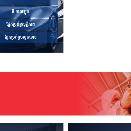
អ៊ី កាតាឡុក
ផ្នែកប្រព័ន្ធសុត្ថិភាព
ផ្នែកប្រព័ន្ធបច្ចេកទេស