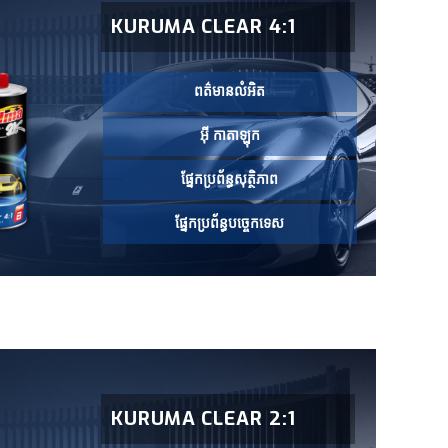
KURUMA CLEAR 4:1
ពត៌មានលំអិត
អ៊ី កាតាឡុក
ផ្នែកប្រព័ន្ធសុត្ថិភាព
ផ្នែកប្រព័ន្ធបច្ចេកទេស
KURUMA CLEAR 2:1