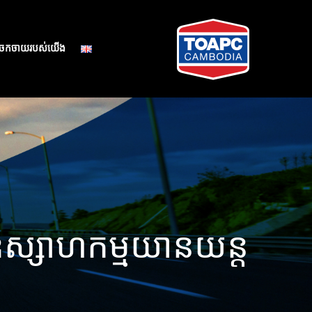
ងចែកចាយរបស់យើង
ស្សាហកម្មយានយន្ត