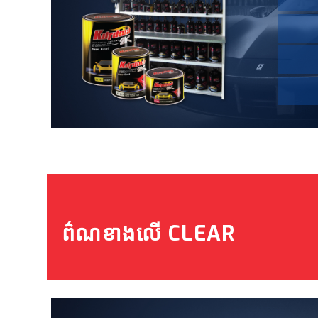
ព៌ណខាងលើ CLEAR