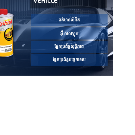
VEHICLE
ពត៌មានលំអិត
អ៊ី កាតាឡុក
ផ្នែកប្រព័ន្ធសុត្ថិភាព
ផ្នែកប្រព័ន្ធបច្ចេកទេស