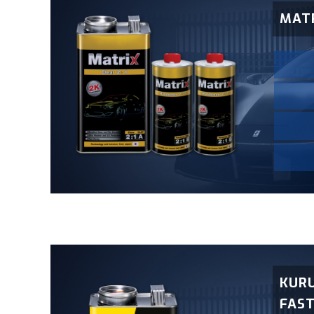
MATR
KURU
FAST