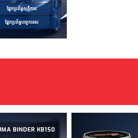
ផ្នែកប្រព័ន្ធសុត្ថិភាព
ផ្នែកប្រព័ន្ធបច្ចេកទេស
MA BINDER KB150