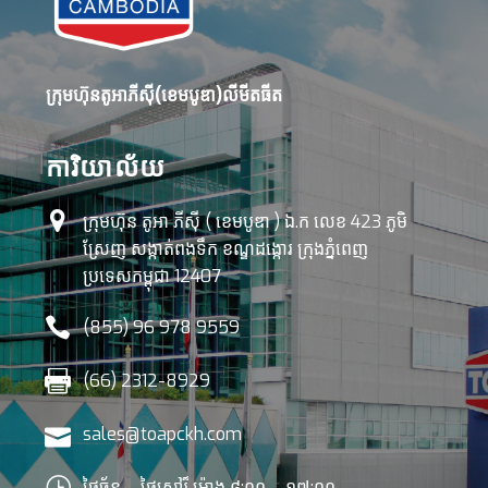
ក្រុមហ៊ុនតូអាភីស៊ី(ខេមបូឌា)លីមីតធីត
ការិយាល័យ


ក្រុមហ៊ុន តូអា ភីស៊ី ( ខេមបូឌា ) ឯ.ក លេខ 423 ភូមិ
ស្រែញ សង្កាត់ពងទឹក ខណ្ឌដង្កោរ ក្រុងភ្នំពេញ
ប្រទេសកម្ពុជា 12407


(855) 96 978 9559


(66) 2312-8929


sales@toapckh.com
}
}
ថ្ងៃច័ន្ទ – ថ្ងៃសៅរ៏ ម៉ោង ៨:០០ – ១៧:០០