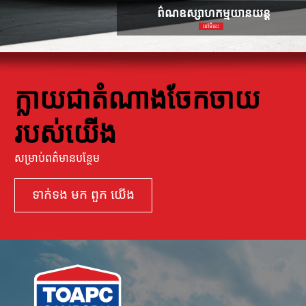
ព៌ណឧស្សាហកម្មយានយន្ត
នៅទីនេះ
ក្លាយជាតំណាងចែកចាយ
របស់យើង
សម្រាប់ពត៌មានបន្ថែម
ទាក់ទង មក ពួក យើង