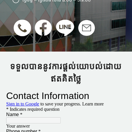
ទទួលបាននូវការផ្តល់យោបល់ដោយ
ឥតគិតថ្លៃ