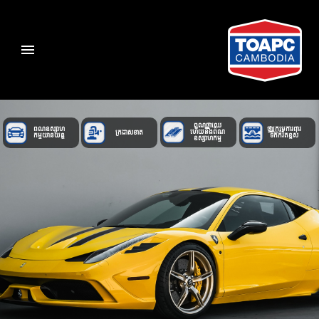
ព៌ណថ្នាំ​ឈើ​
ព៌ណឧស្សាហ
ថ្នាំក្រូមេការពារ
ហើយនឹងព៌ណ
ក្រដាស់ខាត់
កម្មយានយន្ត
ទឹកកំរិតខ្ពស់
ឧស្សាហកម្ម